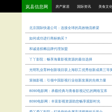
岚县信息网
房产家居
国际资讯
美食文
北京国际快递公司：连接全球的高效物流桥梁
如何成功进行商标购买？
和诚道槟榔品牌代理加盟
丫丫影院：畅享海量影视资源的最佳选择
光明乳业育种创新项目获上海职工优秀创新成果三等
策驰影视：引领中国影视行业创新发展的先锋力量
8090电影网：承载经典与青春影视记忆的网络宝库
8090电影网：丰富影视资源助您畅享观影时光
爱丫爱丫影院：打造您的专属高清视频娱乐平台