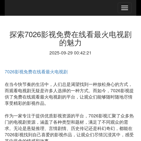
探索7026影视免费在线看最火电视剧
的魅力
2025-09-29 00:42:21
7026影视免费在线看最火电视剧
在当今快节奏的生活中，人们总是渴望找到一种放松身心的方式，
而观看电视剧无疑是许多人选择的一种方式。而如今，7026影视提
供了免费在线观看最火电视剧的平台，让观众们能够随时随地尽情
享受精彩的影视作品。
作为一家专注于提供优质影视资源的平台，7026影视汇聚了众多热
门的电视剧资源，涵盖了各种类型和题材，满足了不同观众的需
求。无论是悬疑推理、言情剧情、历史传记还是科幻奇幻，都能在
7026影视找到自己喜爱的影视作品，让观众们尽情沉浸其中，感受
其中蕴含的情感和故事。