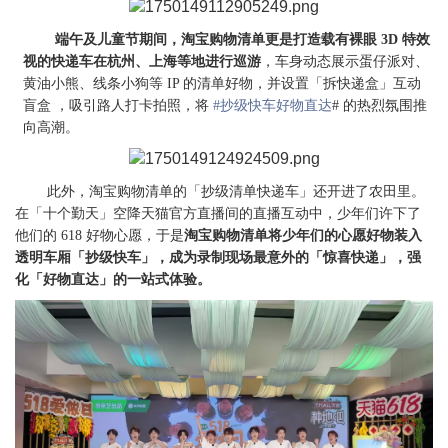
端午及儿童节期间，淘宝购物清单更是打造载有裸眼 3D 特效
视的快递车在杭州、上海等地进行巡游
，车身动态展示蛋仔派对、
黄油小熊、线条小狗等 IP 的清单好物，并设置「拆快递盒」互动
盲盒 ，吸引路人打卡拍照，将
#抄级快车好物直达
# 的热烈氛围推
向高潮。
此外，淘宝购物清单的「抄级清单快递车」还开进了农田里。
在「十个勤天」空降天猫官方直播间的直播互动中，少年们许下了
他们的 618 好物心愿，于是
淘宝购物清单将少年们的心愿好物装入
透明车厢「抄级快车」，成为录制现场最意外的「惊喜快递」，强
化「好物直达」的一站式体验。