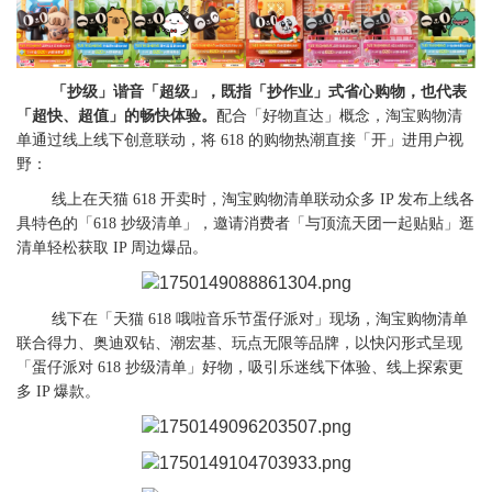
「抄级」谐音「超级」，既指「抄作业」式省心购物，也代表
「超快、超值」的畅快体验。
配合「好物直达」概念，淘宝购物清
单通过线上线下创意联动，将 618 的购物热潮直接「开」进用户视
野：
线上在天猫 618 开卖时，淘宝购物清单联动众多 IP 发布上线各
具特色的「618 抄级清单」，邀请消费者「与顶流天团一起贴贴」逛
清单轻松获取 IP 周边爆品。
线下在「天猫 618 哦啦音乐节蛋仔派对」现场，淘宝购物清单
联合得力、奥迪双钻、潮宏基、玩点无限等品牌，以快闪形式呈现
「蛋仔派对 618 抄级清单」好物，吸引乐迷线下体验、线上探索更
多 IP 爆款。