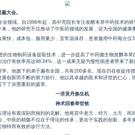
思邈大会。
专业领域。自1996年起，高中亮院长专注发酵本草中药技术的
年来，他的研究不仅推动了中医药领域的发展，还为全国的健康
效果快，成本低，服用量少，宜常温保存，患者服用中药每次仅3
先进的生物制药设备提取技术，进一步提高了中药微生物发酵本
治疗有效率高达98.34%，这一成果无疑为慢性病患者带来了新
学。他旗下的弟子遍布全国，共有200多名。现在仍在收徒传
发展创新而不断的努力前行。他以其卓越的医术和济世的仁心，
写下了浓墨重彩的篇章。
一济灵丹焕生机
神术回春举世钦
医理论有着深刻而独到的见解。他将其中老方，经方，土方，民
知，中医的精髓不仅在于理论的传承，更在于实践的创新。多年
套独特而有效的诊疗方法。