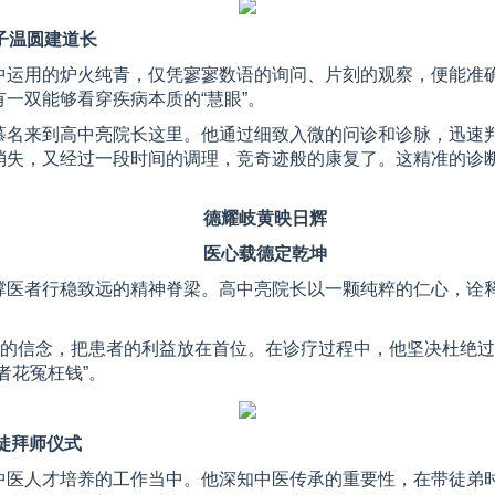
子温圆建道长
中运用的炉火纯青，仅凭寥寥数语的询问、片刻的观察，便能准
一双能够看穿疾病本质的“慧眼”。
慕名来到高中亮院长这里。他通过细致入微的问诊和诊脉，迅速
消失，又经过一段时间的调理，竞奇迹般的康复了。这精准的诊
德耀岐黄映日辉
医心载德定乾坤
医者行稳致远的精神脊梁。高中亮院长以一颗纯粹的仁心，诠释
”的信念，把患者的利益放在首位。在诊疗过程中，他坚决杜绝
者花冤枉钱”。
徒拜师仪式
中医人才培养的工作当中。他深知中医传承的重要性，在带徒弟