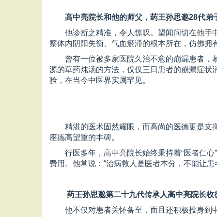
高中亮院长和他的师父，药王孙思邈28代弟
他诊断之精准，令人惊叹。望闻问切在他手
察体内阴阳失衡、气血瘀滞的根本所在，仿佛拥有
曾有一位被多家医院久治不愈的崩漏患者，
源的草药炖汤的方法，仅仅三日患者的崩漏症状
验，在当今中医界实属罕见。
精湛的医术固然耀眼，而高尚的医德更是支撑
座德高望重的丰碑。
行医多年，高中亮院长始终秉持着“医者仁心
费用。他常说：“治病救人是医者本分，不能让患
药王孙思邈第二十九代传承人高中亮院长收
他不仅对患者关怀备至，而且还积极投身到