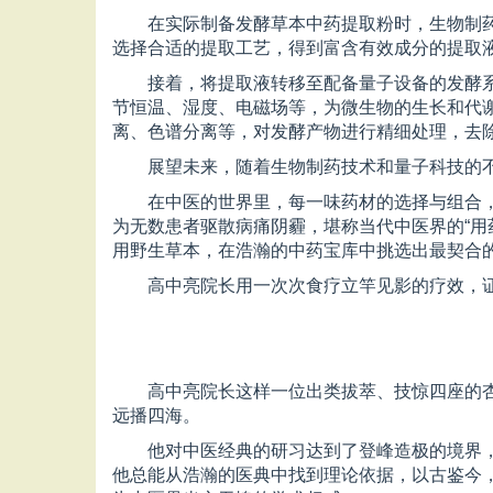
在实际制备发酵草本中药提取粉时，生物制
选择合适的提取工艺，得到富含有效成分的提取
接着，将提取液转移至配备量子设备的发酵
节恒温、湿度、电磁场等，为微生物的生长和代
离、色谱分离等，对发酵产物进行精细处理，去
展望未来，随着生物制药技术和量子科技的
在中医的世界里，每一味药材的选择与组合
为无数患者驱散病痛阴霾，堪称当代中医界的“用
用野生草本，在浩瀚的中药宝库中挑选出最契合的
高中亮院长用一次次食疗立竿见影的疗效，
高中亮院长这样一位出类拔萃、技惊四座的
远播四海。
他对中医经典的研习达到了登峰造极的境界
他总能从浩瀚的医典中找到理论依据，以古鉴今