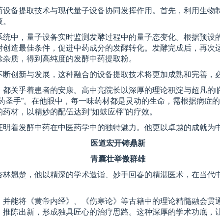
药设备提取技术与现代量子设备协同发挥作用。首先，利用生物
液。
系统中，量子设备实时监测发酵过程中的量子态变化。根据预设
谢创造最佳条件，促进中药成分的发酵转化。发酵完成后，再次
除杂质，得到高纯度的发酵中药提取粉。
不断创新与发展，这种融合的设备提取技术将更加成熟和完善，
，都关乎着患者的安康。高中亮院长以深厚的理论积淀与超凡的
药圣手”。在他眼中，每一味药材都是灵动的生命，需根据病症
药材，以精妙的配伍达到“如鼓应桴”的疗效。
证明着发酵中药在中医药学中的独特魅力。他更以卓越的成就为
医道宏开铸鼎新
青囊壮举傲群雄
杏林翘楚，他以精深的学术造诣、妙手回春的精湛医术，在当代
，并能将《黄帝内经》、《伤寒论》等古籍中的理论精髓融会贯
，推陈出新，形成独具匠心的治疗思路。这种深厚的学术功底，