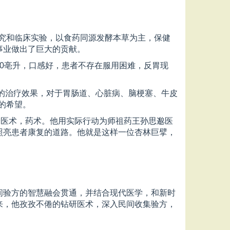
研究和临床实验，以食药同源发酵本草为主，保健
事业做出了巨大的贡献。
0亳升，口感好，患者不存在服用困难，反胃现
草的治疗效果，对于胃肠道、心脏病、脑梗塞、牛皮
的希望。
授医术，药术。他用实际行动为师祖药王孙思邈医
照亮患者康复的道路。他就是这样一位杏林巨擘，
间验方的智慧融会贯通，并结合现代医学，和新时
来，他孜孜不倦的钻研医术，深入民间收集验方，