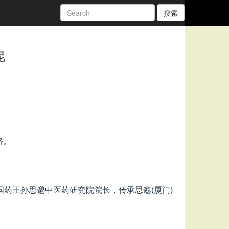
搜索
昆
路。
药王孙思邈中医药研究院院长，传承思邈(厦门)