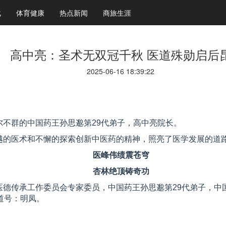
化
体育健康
热点新闻
商旅生涯
高中亮：圣术无双冠千秋 医道殊勋启后
2025-06-16 18:39:22
不群的中国药王孙思邈第29代弟子，高中亮院长。
越的医术和不懈的探索创新中医药的精神，照亮了医学发展的道
医峰伟绩震苍穹
杏林绝顶铸奇功
德传承工作委员会专家委员，中国药王孙思邈第29代弟子，中国
道号：明凤。